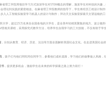
麻省理工学院用项目学习方式加深学生对STEM概念的理解，激发学生对科技的兴趣
体会理论到实践的紧密相连。在麻省理工学院教师的指导下，学生将经历工程设计制作
；步入人工智能实验室学习机器人的设计与制作；拜访天文实验室探索天文望远镜的工
00所大学，超过25万名来自全国各地的大学生，是全美年轻精英聚集的地方。波士顿
EM营相关课程，采用探究式教学方法，培养学生自我学习的三大技能，不仅有助于学
程
，分别从教育、经济、历史、法治等方面全面解析美国社会文化。在走进美国社会
员
，孩子们与他们同吃同住同学习，参看他们成长道路，学习他们的做事做人风格，
证书
，提供更多机会，激励学生在未来的科学探索之路上努力前行！