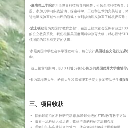
·麻省理工学院
作为全世界科技教育的翘楚，引领全球科技教育。
题。参加其学习实践活动，探索科学、工程和艺术的完美结合，
进电脑实验室创作自己的游戏；来到核物理实验室了解核反应堆
·波士顿
被誉为美国的“教育之都”，在波士顿大都会区拥有超过1
的公立教育系统。我们根据美国麻州科学教育大纲，精心设计ST
领域间的联系有更好的认识。
·参照美国中学社会科学课程标准，精心设计
美国社会文化行走课
华。
·波士顿营地期间，以10:1的比例精心挑选的
美国优秀大学生辅导
·卡内基梅隆大学、哈佛大学和麻省理工学院为参加营队学生
颁发
三、项目收获
接触最前沿的科技研究动态,体验最先进的STEM教育教学方法
沿着一流科研人员足迹，收获严谨的科研方法和态度
理解知识与实践结合的魅力，体会知识跨学科运用的精髓