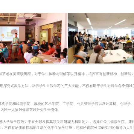
重温茅老在美研读历程，对于学生体验与理解茅以升精神，培养富有创新精神、创新能
用探究式教学方法，培养学生自我学习的三大技能，不仅有助于学生对科学各个领域
算机学院和戏剧学院，该校的艺术学院、工学院、公共管理学院以及计算机、心理学
园内唯一人物雕像即茅以升先生全身像。
佛大学医学院致力于在全球发挥其顶尖科研能力和影响力，选择在公共健康学院、牙
彩，不仅有哈佛教授精彩生动的化学生物学讲座，还有哈佛院长深刻实用的领导力人生