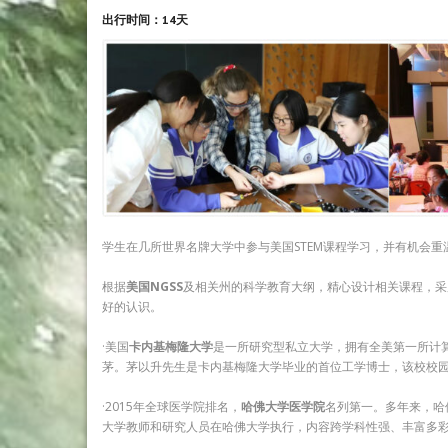
出行时间：14天
学生在几所世界名牌大学中参与美国STEM课程学习，并有机会
根据
美国NGSS
及相关州的科学教育大纲，精心设计相关课程，采
好的认识。
·美国
卡内基梅隆大学
是一所研究型私立大学，拥有全美第一所计
茅。茅以升先生是卡内基梅隆大学毕业的首位工学博士，该校校
·2015年全球医学院排名，
哈佛大学医学院
名列第一。多年来，哈
大学教师和研究人员在哈佛大学执行，内容跨学科性强、丰富多